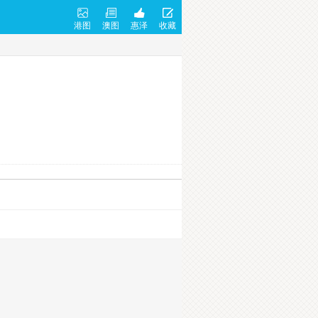
港图
澳图
惠泽
收藏