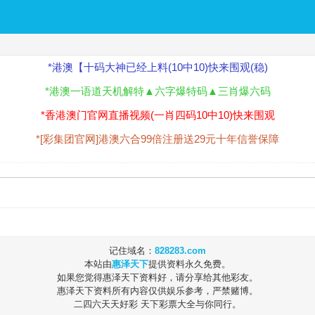
*港澳【十码大神已经上料(10中10)快来围观(稳)
*港澳一语道天机解特▲六字爆特码▲三肖爆六码
*香港澳门官网直播视频(一肖四码10中10)快来围观
*[彩集团官网]港澳六合99倍注册送29元十年信誉保障
记住域名：
828283.com
本站由
惠泽天下
提供资料永久免费。
如果您觉得惠泽天下资料好，请分享给其他彩友。
惠泽天下资料所有内容仅供娱乐参考，严禁赌博。
二四六天天好彩 天下彩票大全与你同行。