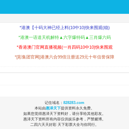
*港澳【十码大神已经上料(10中10)快来围观(稳)
*港澳一语道天机解特▲六字爆特码▲三肖爆六码
*香港澳门官网直播视频(一肖四码10中10)快来围观
*[彩集团官网]港澳六合99倍注册送29元十年信誉保障
记住域名：
828283.com
本站由
惠泽天下
提供资料永久免费。
如果您觉得惠泽天下资料好，请分享给其他彩友。
惠泽天下资料所有内容仅供娱乐参考，严禁赌博。
二四六天天好彩 天下彩票大全与你同行。