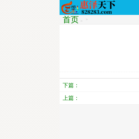
首页
>
>
下篇：
上篇：