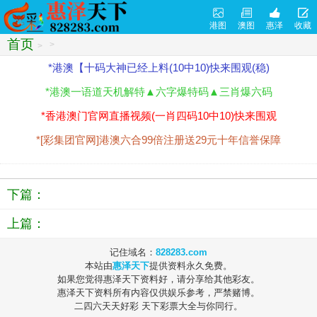
港图
澳图
惠泽
收藏
首页
>
>
*港澳【十码大神已经上料(10中10)快来围观(稳)
*港澳一语道天机解特▲六字爆特码▲三肖爆六码
*香港澳门官网直播视频(一肖四码10中10)快来围观
*[彩集团官网]港澳六合99倍注册送29元十年信誉保障
下篇：
上篇：
记住域名：
828283.com
本站由
惠泽天下
提供资料永久免费。
如果您觉得惠泽天下资料好，请分享给其他彩友。
惠泽天下资料所有内容仅供娱乐参考，严禁赌博。
二四六天天好彩 天下彩票大全与你同行。