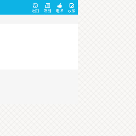
港图
澳图
惠泽
收藏