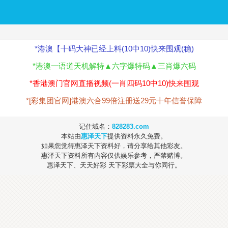
*港澳【十码大神已经上料(10中10)快来围观(稳)
*港澳一语道天机解特▲六字爆特码▲三肖爆六码
*香港澳门官网直播视频(一肖四码10中10)快来围观
*[彩集团官网]港澳六合99倍注册送29元十年信誉保障
记住域名：
828283.com
本站由
惠泽天下
提供资料永久免费。
如果您觉得惠泽天下资料好，请分享给其他彩友。
惠泽天下资料所有内容仅供娱乐参考，严禁赌博。
惠泽天下、天天好彩 天下彩票大全与你同行。