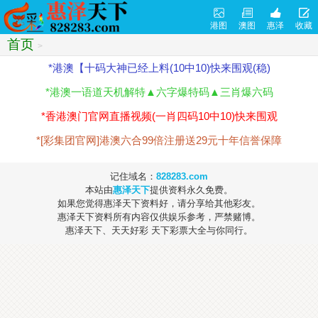
港图
澳图
惠泽
收藏
首页
>
*港澳【十码大神已经上料(10中10)快来围观(稳)
*港澳一语道天机解特▲六字爆特码▲三肖爆六码
*香港澳门官网直播视频(一肖四码10中10)快来围观
*[彩集团官网]港澳六合99倍注册送29元十年信誉保障
记住域名：
828283.com
本站由
惠泽天下
提供资料永久免费。
如果您觉得惠泽天下资料好，请分享给其他彩友。
惠泽天下资料所有内容仅供娱乐参考，严禁赌博。
惠泽天下、天天好彩 天下彩票大全与你同行。