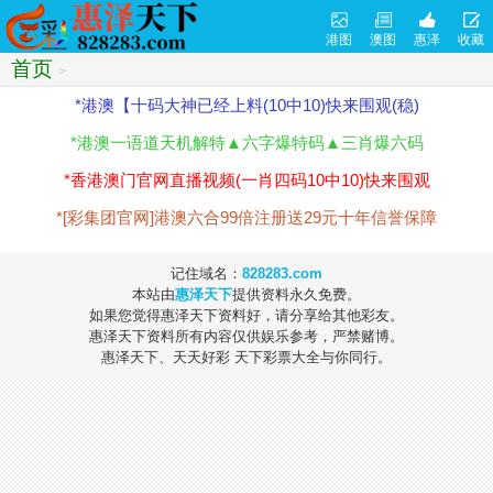
港图
澳图
惠泽
收藏
首页
>
*港澳【十码大神已经上料(10中10)快来围观(稳)
*港澳一语道天机解特▲六字爆特码▲三肖爆六码
*香港澳门官网直播视频(一肖四码10中10)快来围观
*[彩集团官网]港澳六合99倍注册送29元十年信誉保障
记住域名：
828283.com
本站由
惠泽天下
提供资料永久免费。
如果您觉得惠泽天下资料好，请分享给其他彩友。
惠泽天下资料所有内容仅供娱乐参考，严禁赌博。
惠泽天下、天天好彩 天下彩票大全与你同行。